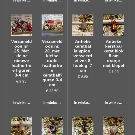
In winkelwagen
In winkelwagen
In winkelwagen
In winkelwagen
Verzameld
Verzameld
Antieke
Antieke
oos nr.
oos nr.
kerstbal
kerstbal
25. Met
26. met
lampion,
kerst klok
kleine
kleine
verweerd
5 cm
nieuwe
oude
zilver, 8
oranje
feathertre
feathertre
hoekig, 7
met klepel
e figuren
e
cm
€ 7,95
3-4 cm
kerstbalfi
€ 9,95
guren 3-4
€ 9,95
cm
€ 22,50
In winkelwagen
In winkelwagen
In winkelwagen
In winkelwagen