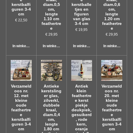
kerstbalfi
diam.0,5
kerstballe
diam.0,6
guren 3-4
cm,
tjes en
cm,
cm
lengte
figuren
lengte
1.10 cm
van glas
1.20 cm
€ 22,50
feathertre
3-4 cm
feathertre
e
e
€ 19,95
€ 29,95
€ 29,95
In winkelwagen
In winkelwagen
In winkelwagen
In winkelwagen
Verzameld
Antieke
Antiek
Verzameld
oos nr.
kerstsling
klein
oos nr.
12. met
er glas,
feathertre
20. met
kleine
zilverkl,
e kerst
kleine
oude
dubbele
piekje
oude
feathertre
kraal,
deukpiek,
feathertre
e
diam.0,4
gesuikerd
e
kerstbalfi
cm,
, rode
kerstbalfi
guren 3-4
lengte
kern,
guren 3-4
cm
1.80 cm
oranje
cm