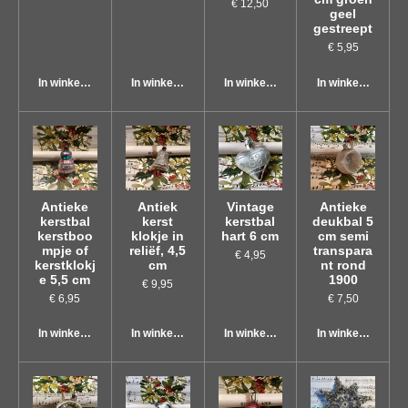
€ 12,50
geel
gestreept
€ 5,95
In winkelwagen
In winkelwagen
In winkelwagen
In winkelwagen
Antieke
Antiek
Vintage
Antieke
kerstbal
kerst
kerstbal
deukbal 5
kerstboo
klokje in
hart 6 cm
cm semi
mpje of
reliëf, 4,5
transpara
€ 4,95
kerstklokj
cm
nt rond
e 5,5 cm
1900
€ 9,95
€ 6,95
€ 7,50
In winkelwagen
In winkelwagen
In winkelwagen
In winkelwagen