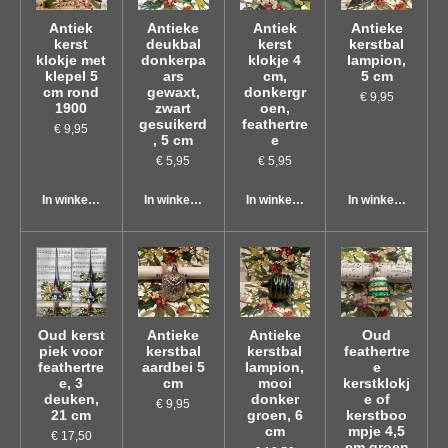
Antiek
Antieke
Antiek
Antieke
kerst
deukbal
kerst
kerstbal
klokje met
donkerpa
klokje 4
lampion,
klepel 5
ars
cm,
5 cm
cm rond
gewaxt,
donkergr
€ 9,95
1900
zwart
oen,
gesuikerd
feathertre
€ 9,95
, 5 cm
e
€ 5,95
€ 5,95
In winkelwagen
In winkelwagen
In winkelwagen
In winkelwagen
Oud kerst
Antieke
Antieke
Oud
piek voor
kerstbal
kerstbal
feathertre
feathertre
aardbei 5
lampion,
e
e, 3
cm
mooi
kerstklokj
deuken,
donker
e of
€ 9,95
21 cm
groen, 6
kerstboo
cm
mpje 4,5
€ 17,50
cm groen