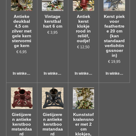
Antieke
Vintage
Antiek
Kerst piek
deukbal
kerstbal
kerst
voor
4,5 cm
hart 6 cm
klokje
feathertre
zilver met
rood in
e 20 cm
€ 3,95
gele kern
reliëf,
(kan
stervormi
oudje!
standaard
ge kern
verlichtin
€ 12,50
gssnoer
€ 6,95
in)
€ 19,95
In winkelwagen
In winkelwagen
In winkelwagen
In winkelwagen
Gietijzere
Gietijzere
Kunststof
n antieke
n antieke
kralensno
kerstboo
kerstboo
er met 2
mstandaa
mstandaa
cm
rd
rd
klokjes,