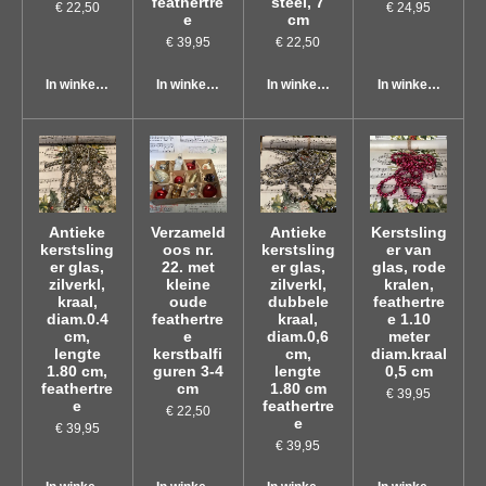
feathertre
steel, 7
€ 22,50
€ 24,95
e
cm
€ 39,95
€ 22,50
In winkelwagen
In winkelwagen
In winkelwagen
In winkelwagen
Antieke
Verzameld
Antieke
Kerstsling
kerstsling
oos nr.
kerstsling
er van
er glas,
22. met
er glas,
glas, rode
zilverkl,
kleine
zilverkl,
kralen,
kraal,
oude
dubbele
feathertre
diam.0.4
feathertre
kraal,
e 1.10
cm,
e
diam.0,6
meter
lengte
kerstbalfi
cm,
diam.kraal
1.80 cm,
guren 3-4
lengte
0,5 cm
feathertre
cm
1.80 cm
€ 39,95
e
feathertre
€ 22,50
e
€ 39,95
€ 39,95