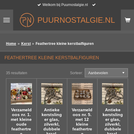
Welkom bij Puurnostalgie.nl
Ga
direct
naar
PUURNOSTALGIE.NL
de
hoofdinhoud
Home
»
Kerst
»
Feathertree kleine kerstbalfiguren
FEATHERTREE KLEINE KERSTBALFIGUREN
35 resultaten
Sorteer:
Verzameld
Antieke
Verzameld
Antieke
oos nr. 1.
kerstsling
oos nr. 5.
kerstsling
met kleine
er glas,
met 12
er glas,
oude
zilverkl,
kleine
zilverkl,
feathertre
dubbele
feathertre
dubbele
e
kraal,
e
kraal,