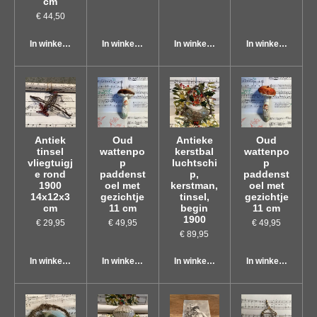
cm
€ 44,50
In winkelwagen
In winkelwagen
In winkelwagen
In winkelwagen
Antiek
Oud
Antieke
Oud
tinsel
wattenpo
kerstbal
wattenpo
vliegtuigj
p
luchtschi
p
e rond
paddenst
p,
paddenst
1900
oel met
kerstman,
oel met
14x12x3
gezichtje
tinsel,
gezichtje
cm
11 cm
begin
11 cm
1900
€ 29,95
€ 49,95
€ 49,95
€ 89,95
In winkelwagen
In winkelwagen
In winkelwagen
In winkelwagen