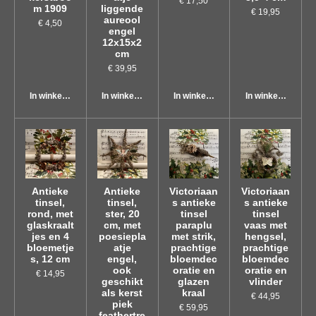
€ 17,50
m 1909
liggende
€ 19,95
aureool
€ 4,50
engel
12x15x2
cm
€ 39,95
In winkelwagen
In winkelwagen
In winkelwagen
In winkelwagen
Antieke
Antieke
Victoriaan
Victoriaan
tinsel,
tinsel,
s antieke
s antieke
rond, met
ster, 20
tinsel
tinsel
glaskraalt
cm, met
paraplu
vaas met
jes en 4
poesiepla
met strik,
hengsel,
bloemetje
atje
prachtige
prachtige
s, 12 cm
engel,
bloemdec
bloemdec
ook
oratie en
oratie en
€ 14,95
geschikt
glazen
vlinder
als kerst
kraal
€ 44,95
piek
€ 59,95
feathertre