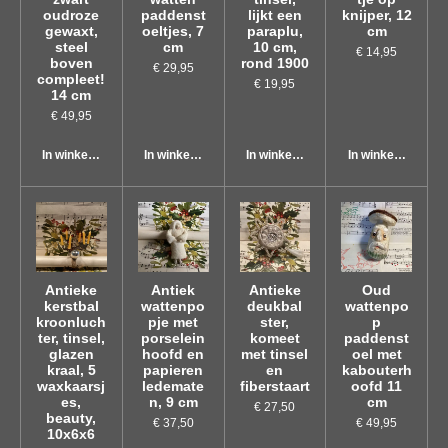
oudroze
paddenst
lijkt een
knijper, 12
gewaxt,
oeltjes, 7
paraplu,
cm
steel
cm
10 cm,
€ 14,95
boven
rond 1900
€ 29,95
compleet!
€ 19,95
14 cm
€ 49,95
In winkelwagen
In winkelwagen
In winkelwagen
In winkelwagen
Antieke
Antiek
Antieke
Oud
kerstbal
wattenpo
deukbal
wattenpo
kroonluch
pje met
ster,
p
ter, tinsel,
porselein
komeet
paddenst
glazen
hoofd en
met tinsel
oel met
kraal, 5
papieren
en
kabouterh
waxkaarsj
ledemate
fiberstaart
oofd 11
es,
n, 9 cm
cm
€ 27,50
beauty,
€ 37,50
€ 49,95
10x6x6