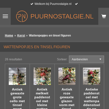
Welkom bij Puurnostalgie.nl
Ga
direct
naar
PUURNOSTALGIE.NL
de
hoofdinhoud
Home
»
Kerst
»
Wattenpopjes en tinsel figuren
WATTENPOPJES EN TINSEL FIGUREN
26 resultaten
Sorteer:
Antiek
Antiek
Antiek
Antieke
gewaxte
melkwit
roze
paddenst
grote
paddenst
gewaxte
oel met
cello met
oel met
glazen
wattenpa
tinsel
kleine
vorm met
ddenstoel
zwart
watten
tinsel,
tje op