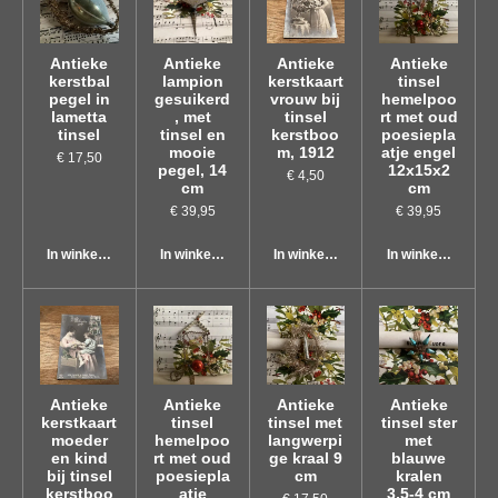
Antieke
Antieke
Antieke
Antieke
kerstbal
lampion
kerstkaart
tinsel
pegel in
gesuikerd
vrouw bij
hemelpoo
lametta
, met
tinsel
rt met oud
tinsel
tinsel en
kerstboo
poesiepla
mooie
m, 1912
atje engel
€ 17,50
pegel, 14
12x15x2
€ 4,50
cm
cm
€ 39,95
€ 39,95
In winkelwagen
In winkelwagen
In winkelwagen
In winkelwagen
Antieke
Antieke
Antieke
Antieke
kerstkaart
tinsel
tinsel met
tinsel ster
moeder
hemelpoo
langwerpi
met
en kind
rt met oud
ge kraal 9
blauwe
bij tinsel
poesiepla
cm
kralen
kerstboo
atje
3,5-4 cm