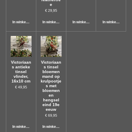
e
€ 29,95
In winkelwagen
In winkelwagen
In winkelwagen
In winkelwagen
Victoriaan
Victoriaan
s antieke
s tinsel
tinsel
bloemen
vlinder,
mand op
16x10 cm
krulpootje
s met
€ 49,95
bloemen
en
hengsel
eind 19e
eeuw
€ 69,95
In winkelwagen
In winkelwagen