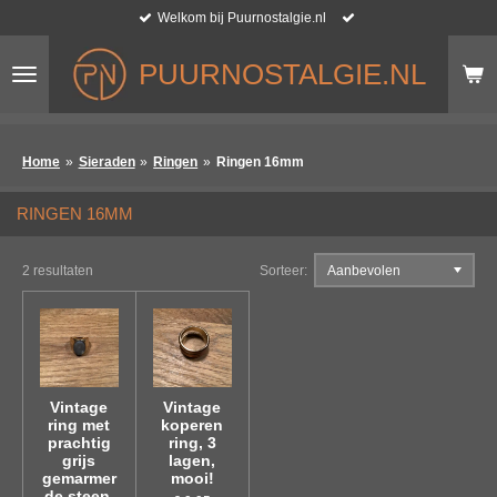
Welkom bij Puurnostalgie.nl
Ga
direct
naar
PUURNOSTALGIE.NL
de
hoofdinhoud
Home
»
Sieraden
»
Ringen
»
Ringen 16mm
RINGEN 16MM
2 resultaten
Sorteer:
Vintage
Vintage
ring met
koperen
prachtig
ring, 3
grijs
lagen,
gemarmer
mooi!
de steen,