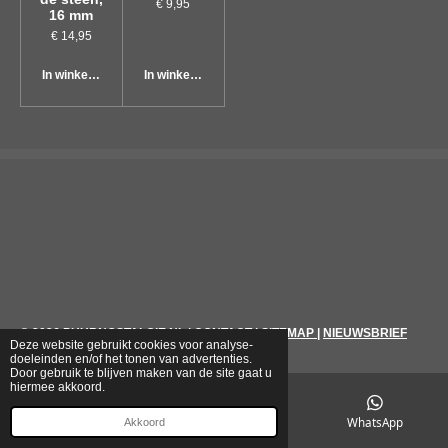
€ 9,95
16 mm
€ 14,95
In winkelwagen
In winkelwagen
© 2026
PUURNOSTALGIE.NL
|
CONTACT
|
SITEMAP
|
NIEUWSBRIEF
Deze website gebruikt cookies voor analyse-
doeleinden en/of het tonen van advertenties.
Door gebruik te blijven maken van de site gaat u
hiermee akkoord.
E-mailadres
Telefoonnummer
WhatsApp
Akkoord