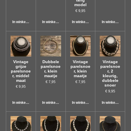
model
€ 9,95
In winkelwagen
In winkelwagen
In winkelwagen
In winkelwagen
Vintage
Dubbele
Vintage
Vintage
grijze
parelsnoe
parelsnoe
parelsnoe
parelsnoe
r, klein
r, klein
r, 2
r, middel
maatje
maatje
kleurig,
maat
dubbele
€ 7,95
€ 7,95
snoer
€ 9,95
€ 9,95
In winkelwagen
In winkelwagen
In winkelwagen
In winkelwagen