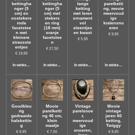
kettingha
kettingha
lange
parelketti
nger (5
nger (5
ketting
ng, mooie
cm) en
cm) met
met leren
meervoud
oostekers
stekers
ornament
ige
rode
en ring
vol
kralensno
facetstee
(18 mm)
steentjes
eren
n met
oranje
en kwast
€ 9,95
kleinere
facetstee
€ 5,95
strassste
n
entjes
€ 27,50
€ 19,95
In winkelwagen
In winkelwagen
In winkelwagen
In winkelwagen
Goudkleu
Mooie
Vintage
Mooie
rig
parelketti
parelsnoe
vintage
gedraaide
ng 46 cm,
r,
jaren 60
halskettin
klein
meervoud
ketting,
g
maatje
ige
Twiggy
snoeren,
€ 9,95
€ 7,50
€ 9,95
lang