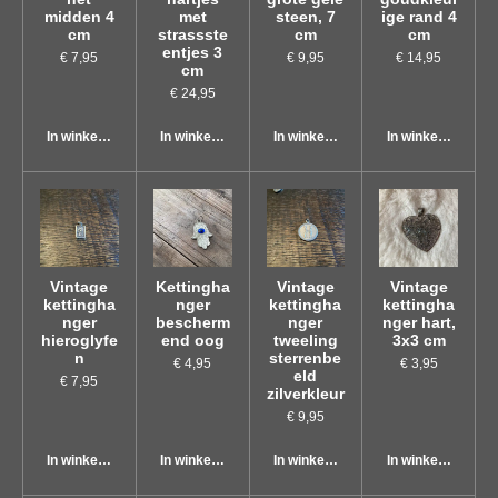
midden 4
met
steen, 7
ige rand 4
cm
strassste
cm
cm
entjes 3
€ 7,95
€ 9,95
€ 14,95
cm
€ 24,95
In winkelwagen
In winkelwagen
In winkelwagen
In winkelwagen
Vintage
Kettingha
Vintage
Vintage
kettingha
nger
kettingha
kettingha
nger
bescherm
nger
nger hart,
hieroglyfe
end oog
tweeling
3x3 cm
n
sterrenbe
€ 4,95
€ 3,95
eld
€ 7,95
zilverkleur
€ 9,95
In winkelwagen
In winkelwagen
In winkelwagen
In winkelwagen