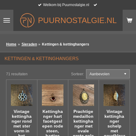
Welkom bij Puurnostalgie.nl
Ga
direct
naar
PUURNOSTALGIE.NL
de
hoofdinhoud
Home
»
Sieraden
»
Kettingen & kettinghangers
KETTINGEN & KETTINGHANGERS
71 resultaten
Sorteer:
Vintage
Kettingha
Prachtige
Vintage
kettingha
nger hart
medaillon
kettingha
nger rond
facetgesl
kettingha
nger
met ster
epen rode
nger met
schelp
vorm in
steen,
ovale
met
het
hartjes
grote gele
goudkleur