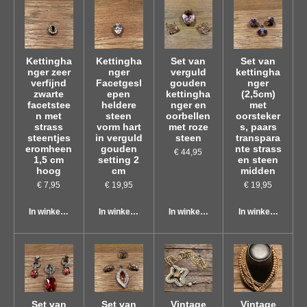
Kettingha
Kettingha
Set van
Set van
nger zeer
nger
verguld
kettingha
verfijnd
Facetgesl
gouden
nger
zwarte
epen
kettingha
(2,5cm)
facetstee
heldere
nger en
met
n met
steen
oorbellen
oorsteker
strass
vorm hart
met roze
s, paars
steentjes
in verguld
steen
transpara
eromheen
gouden
nte strass
€ 44,95
1,5 cm
setting 2
en steen
hoog
cm
midden
€ 7,95
€ 19,95
€ 19,95
In winkelwagen
In winkelwagen
In winkelwagen
In winkelwagen
Set van
Set van
Vintage
Vintage