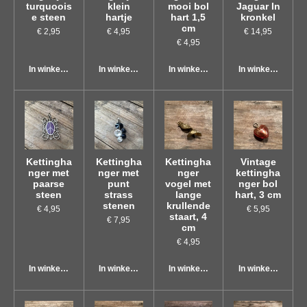
turquoois
klein
mooi bol
Jaguar In
e steen
hartje
hart 1,5
kronkel
cm
€ 2,95
€ 4,95
€ 14,95
€ 4,95
In winkelwagen
In winkelwagen
In winkelwagen
In winkelwagen
Kettingha
Kettingha
Kettingha
Vintage
nger met
nger met
nger
kettingha
paarse
punt
vogel met
nger bol
steen
strass
lange
hart, 3 cm
stenen
krullende
€ 4,95
€ 5,95
staart, 4
€ 7,95
cm
€ 4,95
In winkelwagen
In winkelwagen
In winkelwagen
In winkelwagen