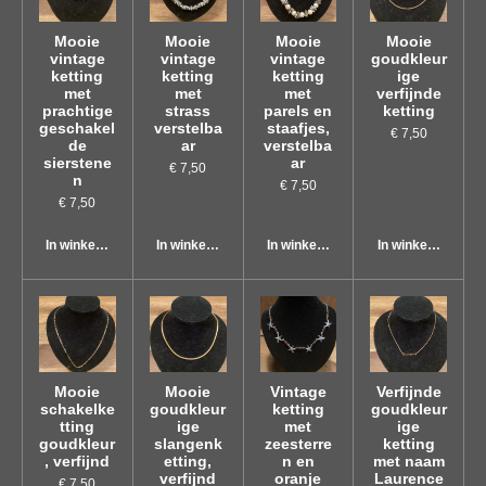
Mooie
Mooie
Mooie
Mooie
vintage
vintage
vintage
goudkleur
ketting
ketting
ketting
ige
met
met
met
verfijnde
prachtige
strass
parels en
ketting
geschakel
verstelba
staafjes,
€ 7,50
de
ar
verstelba
sierstene
ar
€ 7,50
n
€ 7,50
€ 7,50
In winkelwagen
In winkelwagen
In winkelwagen
In winkelwagen
Mooie
Mooie
Vintage
Verfijnde
schakelke
goudkleur
ketting
goudkleur
tting
ige
met
ige
goudkleur
slangenk
zeesterre
ketting
, verfijnd
etting,
n en
met naam
verfijnd
oranje
Laurence
€ 7,50