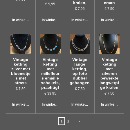
kralen,
eraan
€ 9,95
€ 7,95
€ 7,50
In winkelwagen
In winkelwagen
In winkelwagen
In winkelwagen
Vintage
Vintage
Vintage
Vintage
ketting
ketting
lange
ketting
zilver met
met
ketting,
met
bloemetje
millefleur
op foto
zilveren
s met
s emaille
dubbel
bewerkte
strass
schakels,
gehangen
langwerpi
prachtig!
ge kralen
€ 7,50
€ 7,50
€ 39,95
€ 7,50
In winkelwagen
In winkelwagen
In winkelwagen
In winkelwagen
1
2