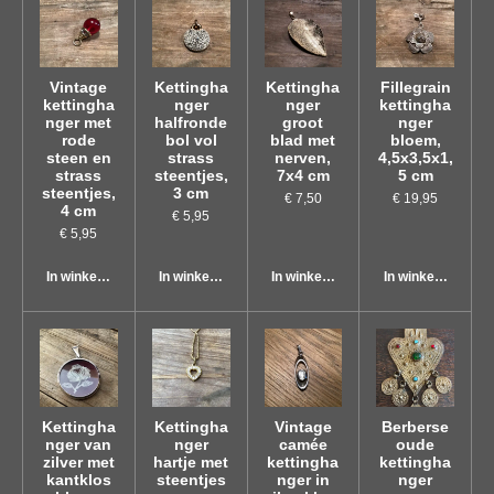
Vintage
Kettingha
Kettingha
Fillegrain
kettingha
nger
nger
kettingha
nger met
halfronde
groot
nger
rode
bol vol
blad met
bloem,
steen en
strass
nerven,
4,5x3,5x1,
strass
steentjes,
7x4 cm
5 cm
steentjes,
3 cm
€ 7,50
€ 19,95
4 cm
€ 5,95
€ 5,95
In winkelwagen
In winkelwagen
In winkelwagen
In winkelwagen
Kettingha
Kettingha
Vintage
Berberse
nger van
nger
camée
oude
zilver met
hartje met
kettingha
kettingha
kantklos
steentjes
nger in
nger