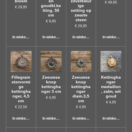
bloem
en
zilverkleur
€ 49,95
goudkl.ke
ige
€ 29,95
tting, 50
setting op
cm
zwarte
steen
€ 9,95
€ 29,95
In winkelwagen
In winkelwagen
In winkelwagen
In winkelwagen
Fillegrain
Zeeuwse
Zeeuwse
Kettingha
stervormi
knop
knop
nger
ge
kettingha
kettingha
medaillon
kettingha
nger 3 cm
nger
, zalm, wit
nger, 4,5
diam.3,5
goud
€ 4,95
cm
cm
€ 4,95
€ 22,50
€ 4,95
In winkelwagen
In winkelwagen
In winkelwagen
In winkelwagen