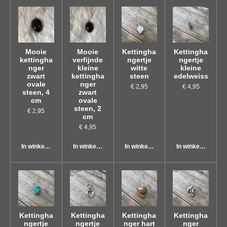
Mooie
Mooie
Kettingha
Kettingha
kettingha
verfijnde
ngertje
ngertje
nger
kleine
witte
kleine
zwart
kettingha
steen
edelweiss
ovale
nger
€ 2,95
€ 4,95
steen, 4
zwart
cm
ovale
steen, 2
€ 2,95
cm
€ 4,95
In winkelwagen
In winkelwagen
In winkelwagen
In winkelwagen
Kettingha
Kettingha
Kettingha
Kettingha
ngertje
ngertje
nger hart
nger