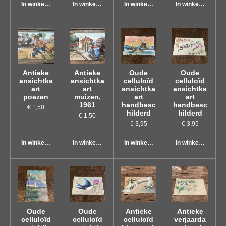
In winkelwagen
In winkelwagen
In winkelwagen
In winkelwagen
Antieke
Antieke
Oude
Oude
ansichtka
ansichtka
celluloïd
celluloïd
art
art
ansichtka
ansichtka
poezen
muizen,
art
art
1961
handbesc
handbesc
€ 1,50
hilderd
hilderd
€ 1,50
€ 3,95
€ 3,95
In winkelwagen
In winkelwagen
In winkelwagen
In winkelwagen
Oude
Oude
Antieke
Antieke
celluloïd
celluloïd
celluloïd
verjaarda