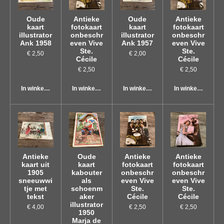
Oude
Antieke
Oude
Antieke
kaart
fotokaart
kaart
fotokaart
illustrator
onbeschr
illustrator
onbeschr
Ank 1958
even Vive
Ank 1957
even Vive
Ste.
Ste.
€ 2,50
€ 2,00
Cécile
Cécile
€ 2,50
€ 2,50
In winkelwagen
In winkelwagen
In winkelwagen
In winkelwagen
Antieke
Oude
Antieke
Antieke
kaart uit
kaart
fotokaart
fotokaart
1905
kabouter
onbeschr
onbeschr
sneeuwwi
als
even Vive
even Vive
tje met
schoenm
Ste.
Ste.
tekst
aker
Cécile
Cécile
illustrator
€ 4,00
€ 2,50
€ 2,50
1950
Marja de