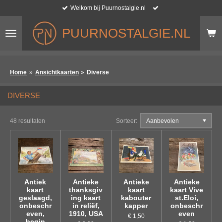
Welkom bij Puurnostalgie.nl
Ga
direct
naar
PUURNOSTALGIE.NL
de
hoofdinhoud
Home
»
Ansichtkaarten
»
Diverse
DIVERSE
48 resultaten
Sorteer:
Antiek
Antieke
Antieke
Antieke
kaart
thanksgiv
kaart
kaart Vive
geslaagd,
ing kaart
kabouter
st.Eloi,
onbeschr
in reliëf,
kapper
onbeschr
even,
1910, USA
even
€ 1,50
begin