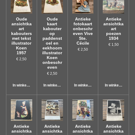
Oude
Oude
Antieke
Antieke
ansichtka
kaart
fotokaart
ansichtka
art
kabouter
onbeschr
art
kabouters
op
even Vive
poezen
met tekst
paddenst
Ste.
1934
illustrator
oel en
Cécile
€ 1,50
Koen
eekhoorn
€ 2,50
1957
illustrator
Koen
€ 2,50
onbeschr
even
€ 2,50
In winkelwagen
In winkelwagen
In winkelwagen
In winkelwagen
Antieke
Antieke
Antieke
Antieke
ansichtka
ansichtka
ansichtka
ansichtka