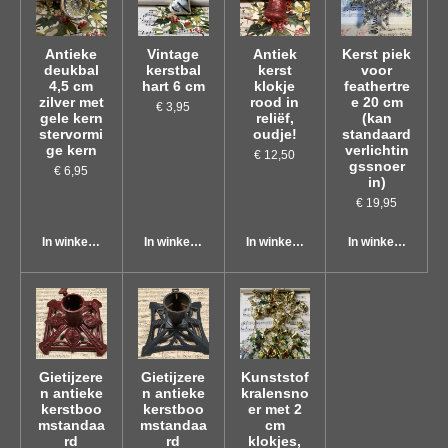
Antieke
Vintage
Antiek
Kerst piek
deukbal
kerstbal
kerst
voor
4,5 cm
hart 6 cm
klokje
feathertre
zilver met
rood in
e 20 cm
€ 3,95
gele kern
reliëf,
(kan
stervormi
oudje!
standaard
ge kern
verlichtin
€ 12,50
gssnoer
€ 6,95
in)
€ 19,95
In winkelwagen
In winkelwagen
In winkelwagen
In winkelwagen
Gietijzere
Gietijzere
Kunststof
n antieke
n antieke
kralensno
kerstboo
kerstboo
er met 2
mstandaa
mstandaa
cm
rd
rd
klokjes,