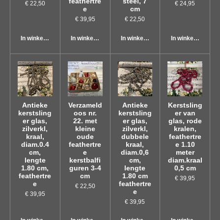
feathertre
steel, 7
€ 22,50
€ 24,95
e
cm
€ 39,95
€ 22,50
In winkelwagen
In winkelwagen
In winkelwagen
In winkelwagen
Antieke
Verzameld
Antieke
Kerstsling
kerstsling
oos nr.
kerstsling
er van
er glas,
22. met
er glas,
glas, rode
zilverkl,
kleine
zilverkl,
kralen,
kraal,
oude
dubbele
feathertre
diam.0.4
feathertre
kraal,
e 1.10
cm,
e
diam.0,6
meter
lengte
kerstbalfi
cm,
diam.kraal
1.80 cm,
guren 3-4
lengte
0,5 cm
feathertre
cm
1.80 cm
€ 39,95
e
feathertre
€ 22,50
e
€ 39,95
€ 39,95