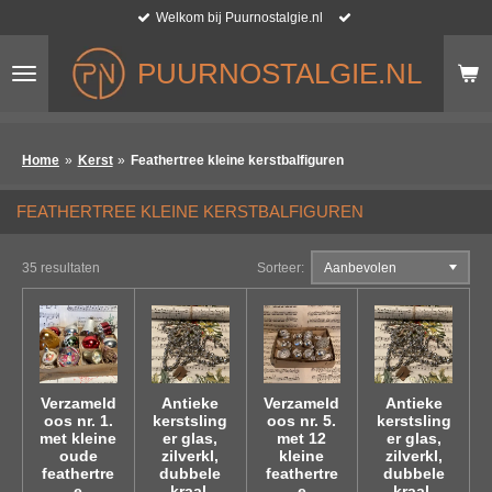
Welkom bij Puurnostalgie.nl
Ga
direct
naar
PUURNOSTALGIE.NL
de
hoofdinhoud
Home
»
Kerst
»
Feathertree kleine kerstbalfiguren
FEATHERTREE KLEINE KERSTBALFIGUREN
35 resultaten
Sorteer:
Verzameld
Antieke
Verzameld
Antieke
oos nr. 1.
kerstsling
oos nr. 5.
kerstsling
met kleine
er glas,
met 12
er glas,
oude
zilverkl,
kleine
zilverkl,
feathertre
dubbele
feathertre
dubbele
e
kraal,
e
kraal,