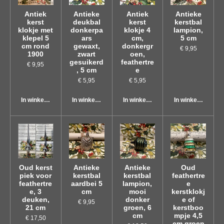
Antiek
Antieke
Antiek
Antieke
kerst
deukbal
kerst
kerstbal
klokje met
donkerpa
klokje 4
lampion,
klepel 5
ars
cm,
5 cm
cm rond
gewaxt,
donkergr
€ 9,95
1900
zwart
oen,
gesuikerd
feathertre
€ 9,95
, 5 cm
e
€ 5,95
€ 5,95
In winkelwagen
In winkelwagen
In winkelwagen
In winkelwagen
Oud kerst
Antieke
Antieke
Oud
piek voor
kerstbal
kerstbal
feathertre
feathertre
aardbei 5
lampion,
e
e, 3
cm
mooi
kerstklokj
deuken,
donker
e of
€ 9,95
21 cm
groen, 6
kerstboo
cm
mpje 4,5
€ 17,50
cm groen