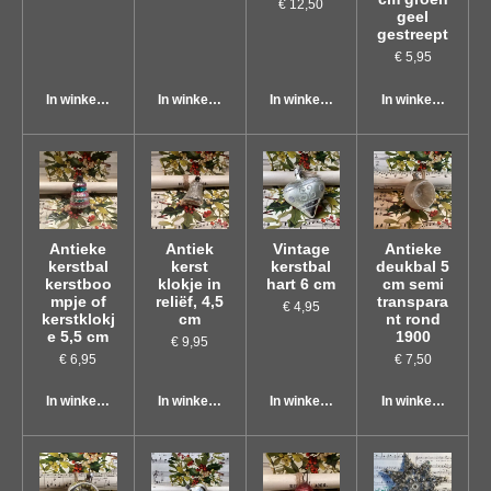
€ 12,50
geel
gestreept
€ 5,95
In winkelwagen
In winkelwagen
In winkelwagen
In winkelwagen
Antieke
Antiek
Vintage
Antieke
kerstbal
kerst
kerstbal
deukbal 5
kerstboo
klokje in
hart 6 cm
cm semi
mpje of
reliëf, 4,5
transpara
€ 4,95
kerstklokj
cm
nt rond
e 5,5 cm
1900
€ 9,95
€ 6,95
€ 7,50
In winkelwagen
In winkelwagen
In winkelwagen
In winkelwagen