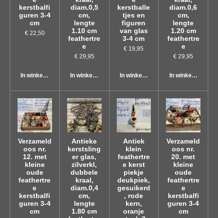
kerstbalfi
diam.0,5
kerstballe
diam.0,6
guren 3-4
cm,
tjes en
cm,
cm
lengte
figuren
lengte
1.10 cm
van glas
1.20 cm
€ 22,50
feathertre
3-4 cm
feathertre
e
e
€ 19,95
€ 29,95
€ 29,95
In winkelwagen
In winkelwagen
In winkelwagen
In winkelwagen
Verzameld
Antieke
Antiek
Verzameld
oos nr.
kerstsling
klein
oos nr.
12. met
er glas,
feathertre
20. met
kleine
zilverkl,
e kerst
kleine
oude
dubbele
piekje
oude
feathertre
kraal,
deukpiek,
feathertre
e
diam.0,4
gesuikerd
e
kerstbalfi
cm,
, rode
kerstbalfi
guren 3-4
lengte
kern,
guren 3-4
cm
1.80 cm
oranje
cm