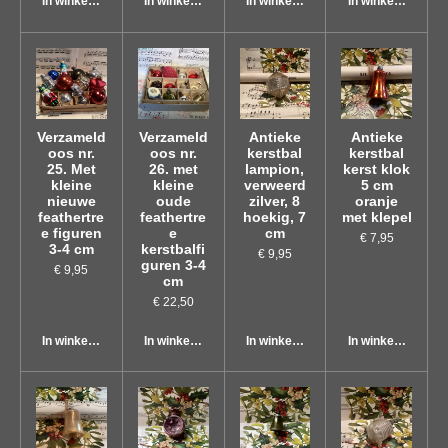
In winkelwagen
In winkelwagen
In winkelwagen
In winkelwagen
Verzameld
Verzameld
Antieke
Antieke
oos nr.
oos nr.
kerstbal
kerstbal
25. Met
26. met
lampion,
kerst klok
kleine
kleine
verweerd
5 cm
nieuwe
oude
zilver, 8
oranje
feathertre
feathertre
hoekig, 7
met klepel
e figuren
e
cm
€ 7,95
3-4 cm
kerstbalfi
€ 9,95
guren 3-4
€ 9,95
cm
€ 22,50
In winkelwagen
In winkelwagen
In winkelwagen
In winkelwagen