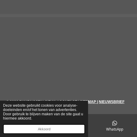
© 2026
PUURNOSTALGIE.NL
|
CONTACT
|
SITEMAP
|
NIEUWSBRIEF
Deze website gebruikt cookies voor analyse-
doeleinden en/of het tonen van advertenties.
Door gebruik te blijven maken van de site gaat u
hiermee akkoord.
E-mailadres
Telefoonnummer
WhatsApp
Akkoord