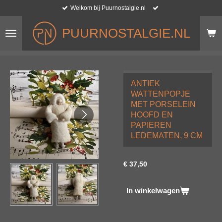
Welkom bij Puurnostalgie.nl
Ga
direct
naar
PUURNOSTALGIE.NL
de
hoofdinhoud
ANTIEK
WATTENPOPJE
MET PORSELEIN
HOOFD EN
PAPIEREN
LEDEMATEN, 9 CM
€ 37,50
In winkelwagen