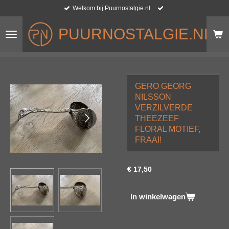
Welkom bij Puurnostalgie.nl
Ga
direct
PUURNOSTALGIE.NL
naar
de
hoofdinhoud
GERO GEORG
NILSSON
VERZILVERDE
THEEZEEF
FLORAL MOTIEF,
FRAAI!
€ 17,50
In winkelwagen