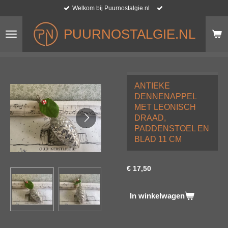
Welkom bij Puurnostalgie.nl
Ga
direct
naar
PUURNOSTALGIE.NL
de
hoofdinhoud
ANTIEKE
DENNENAPPEL
MET LEONISCH
DRAAD,
PADDENSTOEL EN
BLAD 11 CM
€ 17,50
In winkelwagen