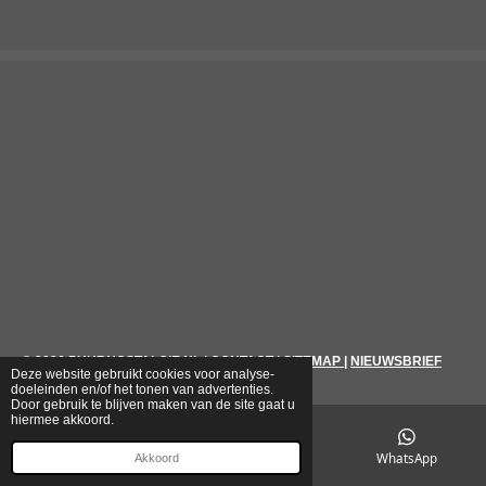
© 2026
PUURNOSTALGIE.NL
|
CONTACT
|
SITEMAP
|
NIEUWSBRIEF
Deze website gebruikt cookies voor analyse-
doeleinden en/of het tonen van advertenties.
Door gebruik te blijven maken van de site gaat u
hiermee akkoord.
E-mailadres
Telefoonnummer
WhatsApp
Akkoord