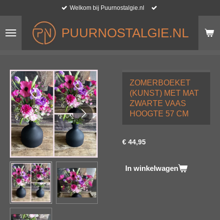
Welkom bij Puurnostalgie.nl
Ga
direct
naar
PUURNOSTALGIE.NL
de
hoofdinhoud
ZOMERBOEKET
(KUNST) MET MAT
ZWARTE VAAS
HOOGTE 57 CM
€ 44,95
In winkelwagen