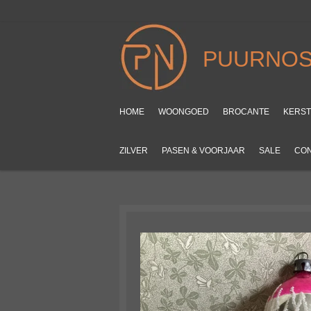
Ga
direct
naar
PUURNOS
de
hoofdinhoud
HOME
WOONGOED
BROCANTE
KERS
ZILVER
PASEN & VOORJAAR
SALE
CO