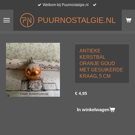
Welkom bij Puurnostalgie.nl
Ga
direct
naar
PUURNOSTALGIE.NL
de
hoofdinhoud
ANTIEKE
KERSTBAL
ORANJE GOUD
MET GESUIKERDE
KRAAG, 5 CM
€ 4,95
In winkelwagen