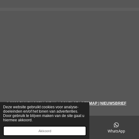
© 2026
PUURNOSTALGIE.NL
|
CONTACT
|
SITEMAP
|
NIEUWSBRIEF
Deze website gebruikt cookies voor analyse-
doeleinden en/of het tonen van advertenties.
Door gebruik te blijven maken van de site gaat u
hiermee akkoord.
E-mailadres
Telefoonnummer
WhatsApp
Akkoord