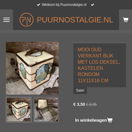
Welkom bij Puurnostalgie.nl
Ga
direct
naar
PUURNOSTALGIE.NL
de
hoofdinhoud
MOOI OUD
VIERKANT BLIK
MET LOS DEKSEL,
KASTELEN
RONDOM
11X11X16 CM
Sale!
€ 3,50
€ 9,95
In winkelwagen