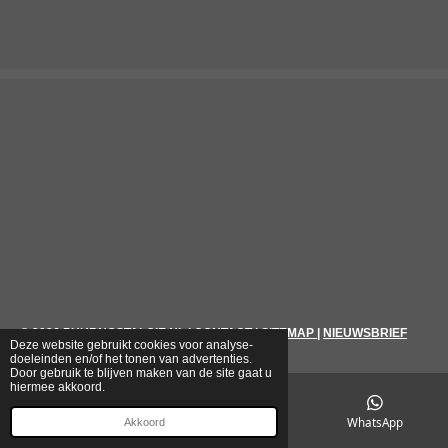
© 2026
PUURNOSTALGIE.NL
|
CONTACT
|
SITEMAP
|
NIEUWSBRIEF
Deze website gebruikt cookies voor analyse-
doeleinden en/of het tonen van advertenties.
Door gebruik te blijven maken van de site gaat u
hiermee akkoord.
E-mailadres
Telefoonnummer
WhatsApp
Akkoord