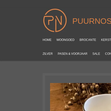
Ga
direct
naar
PUURNOS
de
hoofdinhoud
HOME
WOONGOED
BROCANTE
KERS
ZILVER
PASEN & VOORJAAR
SALE
CO