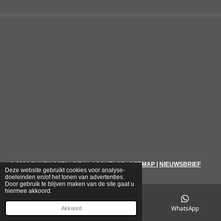
© 2026
PUURNOSTALGIE.NL
|
CONTACT
|
SITEMAP
|
NIEUWSBRIEF
Deze website gebruikt cookies voor analyse-
doeleinden en/of het tonen van advertenties.
Door gebruik te blijven maken van de site gaat u
hiermee akkoord.
E-mailadres
Telefoonnummer
WhatsApp
Akkoord