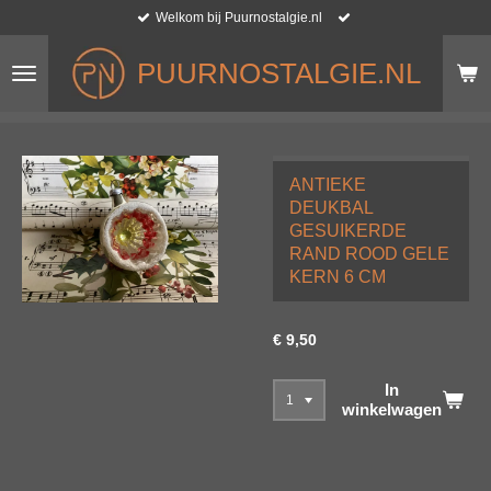
Welkom bij Puurnostalgie.nl
Ga
direct
naar
PUURNOSTALGIE.NL
de
hoofdinhoud
ANTIEKE
DEUKBAL
GESUIKERDE
RAND ROOD GELE
KERN 6 CM
€ 9,50
In
winkelwagen