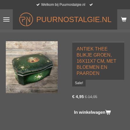
Welkom bij Puurnostalgie.nl
Ga
direct
naar
PUURNOSTALGIE.NL
de
hoofdinhoud
ANTIEK THEE
BLIKJE GROEN,
16X11X7 CM, MET
BLOEMEN EN
PAARDEN
Sale!
€ 4,95
€ 14,95
In winkelwagen