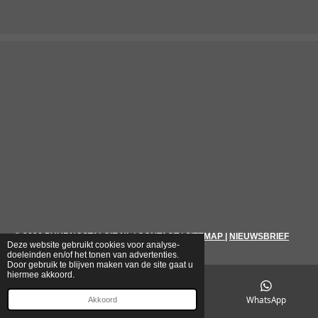
© 2026
PUURNOSTALGIE.NL
|
CONTACT
|
SITEMAP
|
NIEUWSBRIEF
Deze website gebruikt cookies voor analyse-
doeleinden en/of het tonen van advertenties.
Door gebruik te blijven maken van de site gaat u
hiermee akkoord.
E-mailadres
Telefoonnummer
WhatsApp
Akkoord