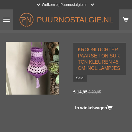
Welkom bij Puurnostalgie.nl
Ga
direct
naar
PUURNOSTALGIE.NL
de
hoofdinhoud
KROONLUCHTER
PAARSE TON SUR
TON KLEUREN 45
CM INCL.LAMPJES
Sale!
€ 14,95
€ 29,95
In winkelwagen