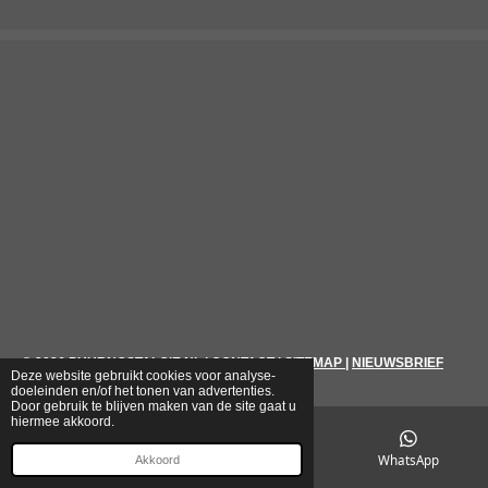
© 2026
PUURNOSTALGIE.NL
|
CONTACT
|
SITEMAP
|
NIEUWSBRIEF
Deze website gebruikt cookies voor analyse-
doeleinden en/of het tonen van advertenties.
Door gebruik te blijven maken van de site gaat u
hiermee akkoord.
E-mailadres
Telefoonnummer
WhatsApp
Akkoord