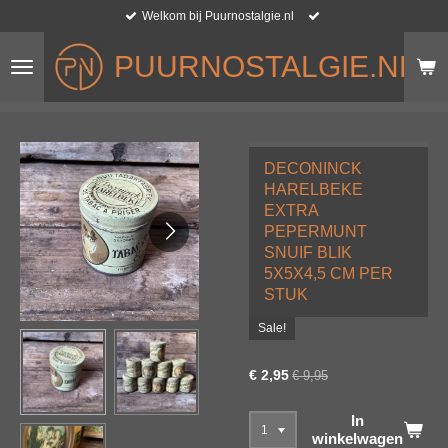
Welkom bij Puurnostalgie.nl
Ga
direct
PUURNOSTALGIE.NL
naar
de
hoofdinhoud
DECONINCK
HARELBEKE
EXTRA
PEPERMUNT
SNUIF BLIK
5X5X4,5 CM PER
STUK
Sale!
€ 2,95
€ 9,95
In
winkelwagen