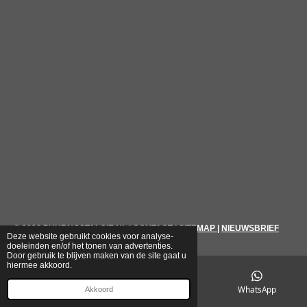
© 2026
PUURNOSTALGIE.NL
|
CONTACT
|
SITEMAP
|
NIEUWSBRIEF
Deze website gebruikt cookies voor analyse-
doeleinden en/of het tonen van advertenties.
Door gebruik te blijven maken van de site gaat u
hiermee akkoord.
E-mailadres
Telefoonnummer
WhatsApp
Akkoord