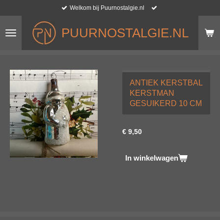
Welkom bij Puurnostalgie.nl
Ga
direct
naar
PUURNOSTALGIE.NL
de
hoofdinhoud
ANTIEK KERSTBAL
KERSTMAN
GESUIKERD 10 CM
€ 9,50
In winkelwagen