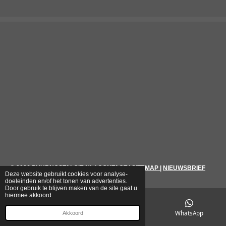
© 2026
PUURNOSTALGIE.NL
|
CONTACT
|
SITEMAP
|
NIEUWSBRIEF
Deze website gebruikt cookies voor analyse-
doeleinden en/of het tonen van advertenties.
Door gebruik te blijven maken van de site gaat u
hiermee akkoord.
E-mailadres
Telefoonnummer
WhatsApp
Akkoord