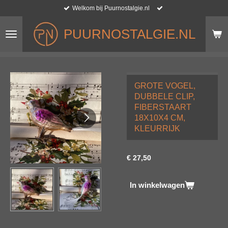
Welkom bij Puurnostalgie.nl
Ga
direct
naar
PUURNOSTALGIE.NL
de
hoofdinhoud
GROTE VOGEL,
DUBBELE CLIP,
FIBERSTAART
18X10X4 CM,
KLEURRIJK
€ 27,50
In winkelwagen