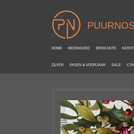
Ga
direct
naar
PUURNOS
de
hoofdinhoud
HOME
WOONGOED
BROCANTE
KERS
ZILVER
PASEN & VOORJAAR
SALE
CO