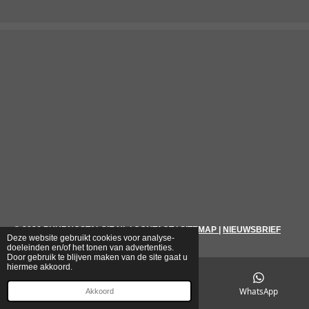
© 2026
PUURNOSTALGIE.NL
|
CONTACT
|
SITEMAP
|
NIEUWSBRIEF
Deze website gebruikt cookies voor analyse-
doeleinden en/of het tonen van advertenties.
Door gebruik te blijven maken van de site gaat u
hiermee akkoord.
E-mailadres
Telefoonnummer
WhatsApp
Akkoord