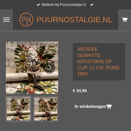
Welkom bij Puurnostalgie.nl
Ga
direct
naar
PUURNOSTALGIE.NL
de
hoofdinhoud
ANTIEKE
GEWAXTE
KERSTMAN OP
CLIP, 12 CM, ROND
1900
€ 34,95
In winkelwagen