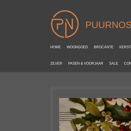
Ga
direct
naar
PUURNOS
de
hoofdinhoud
HOME
WOONGOED
BROCANTE
KERS
ZILVER
PASEN & VOORJAAR
SALE
CO