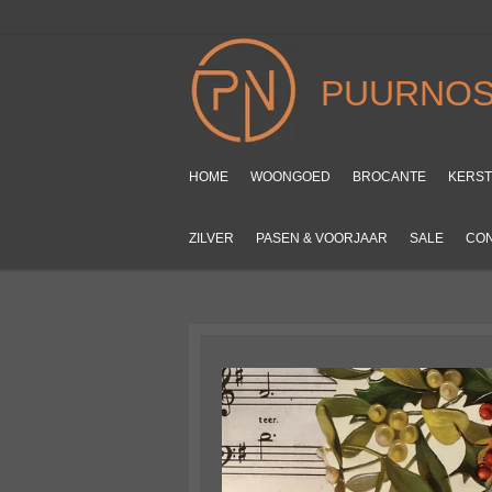
Ga
direct
naar
PUURNOS
de
hoofdinhoud
HOME
WOONGOED
BROCANTE
KERS
ZILVER
PASEN & VOORJAAR
SALE
CO