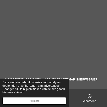
© 2026
PUURNOSTALGIE.NL
|
CONTACT
|
SITEMAP
|
NIEUWSBRIEF
Deze website gebruikt cookies voor analyse-
doeleinden en/of het tonen van advertenties.
Door gebruik te blijven maken van de site gaat u
hiermee akkoord.
E-mailadres
Telefoonnummer
WhatsApp
Akkoord