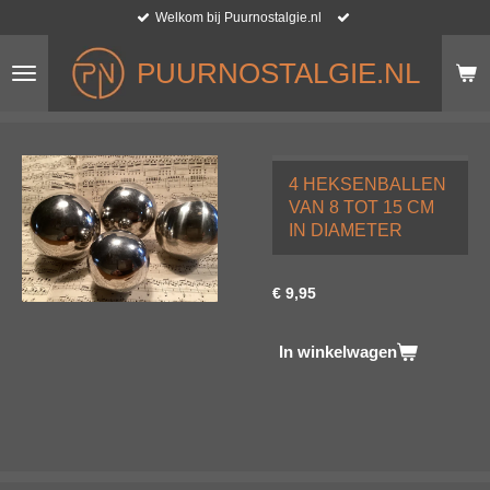
Welkom bij Puurnostalgie.nl
Ga
direct
naar
PUURNOSTALGIE.NL
de
hoofdinhoud
4 HEKSENBALLEN
VAN 8 TOT 15 CM
IN DIAMETER
€ 9,95
In winkelwagen