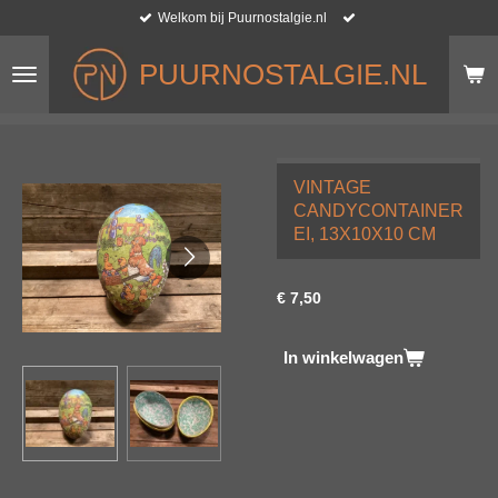
Welkom bij Puurnostalgie.nl
Ga
direct
naar
PUURNOSTALGIE.NL
de
hoofdinhoud
VINTAGE
CANDYCONTAINER
EI, 13X10X10 CM
€ 7,50
In winkelwagen