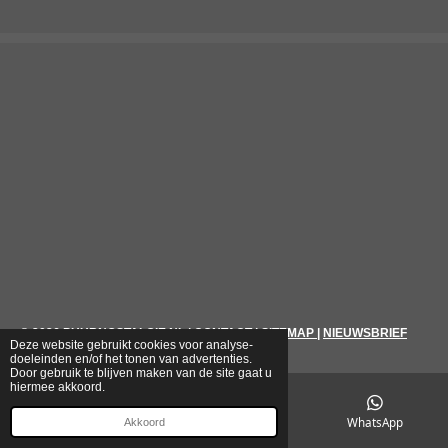
© 2026
PUURNOSTALGIE.NL
|
CONTACT
|
SITEMAP
|
NIEUWSBRIEF
Deze website gebruikt cookies voor analyse-
doeleinden en/of het tonen van advertenties.
Door gebruik te blijven maken van de site gaat u
hiermee akkoord.
E-mailadres
Telefoonnummer
WhatsApp
Akkoord