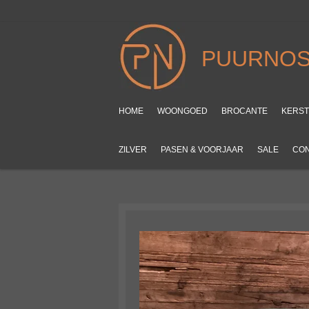
Ga
direct
naar
PUURNOS
de
hoofdinhoud
HOME
WOONGOED
BROCANTE
KERS
ZILVER
PASEN & VOORJAAR
SALE
CO