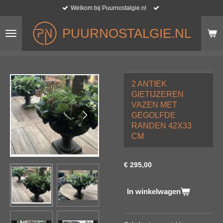
Welkom bij Puurnostalgie.nl
Ga
direct
naar
PUURNOSTALGIE.NL
de
hoofdinhoud
2 ANTIEK
GIETIJZEREN
VAZEN MET
GEGOLFDE
RANDEN 42X33
CM
€ 295,00
In winkelwagen