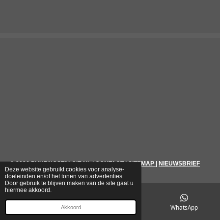
© 2026
PUURNOSTALGIE.NL
|
CONTACT
|
SITEMAP
|
NIEUWSBRIEF
Deze website gebruikt cookies voor analyse-
doeleinden en/of het tonen van advertenties.
Door gebruik te blijven maken van de site gaat u
hiermee akkoord.
E-mailadres
Telefoonnummer
WhatsApp
Akkoord