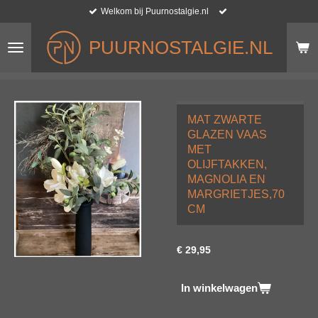
Welkom bij Puurnostalgie.nl
Ga
direct
naar
PUURNOSTALGIE.NL
de
hoofdinhoud
MAT ZWARTE
GLAZEN VAAS
MET
OLIJFTAKKEN,
MAGNOLIA EN
MARGRIETJES,70
CM
€ 29,95
In winkelwagen