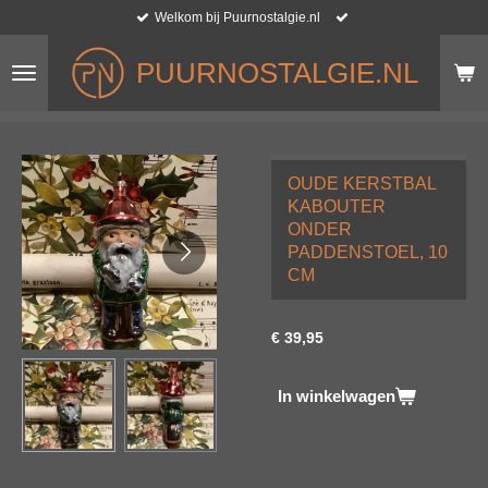
Welkom bij Puurnostalgie.nl
Ga
direct
naar
PUURNOSTALGIE.NL
de
hoofdinhoud
OUDE KERSTBAL
KABOUTER
ONDER
PADDENSTOEL, 10
CM
€ 39,95
In winkelwagen