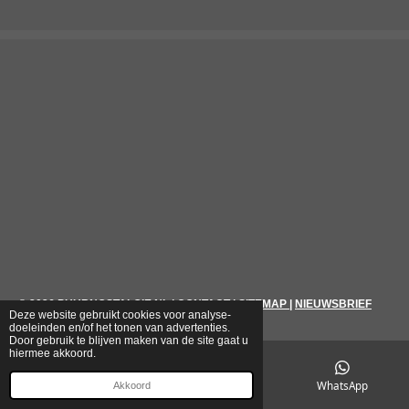
© 2026
PUURNOSTALGIE.NL
|
CONTACT
|
SITEMAP
|
NIEUWSBRIEF
Deze website gebruikt cookies voor analyse-
doeleinden en/of het tonen van advertenties.
Door gebruik te blijven maken van de site gaat u
hiermee akkoord.
E-mailadres
Telefoonnummer
WhatsApp
Akkoord