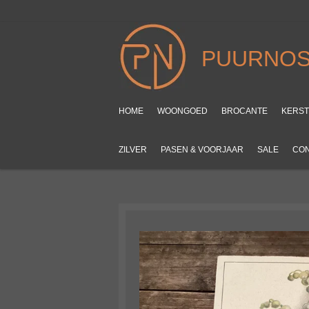
Ga
direct
naar
PUURNOS
de
hoofdinhoud
HOME
WOONGOED
BROCANTE
KERS
ZILVER
PASEN & VOORJAAR
SALE
CO