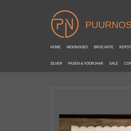
Ga
direct
naar
PUURNOS
de
hoofdinhoud
HOME
WOONGOED
BROCANTE
KERS
ZILVER
PASEN & VOORJAAR
SALE
CO