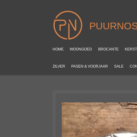
Ga
direct
naar
PUURNOS
de
hoofdinhoud
HOME
WOONGOED
BROCANTE
KERS
ZILVER
PASEN & VOORJAAR
SALE
CO