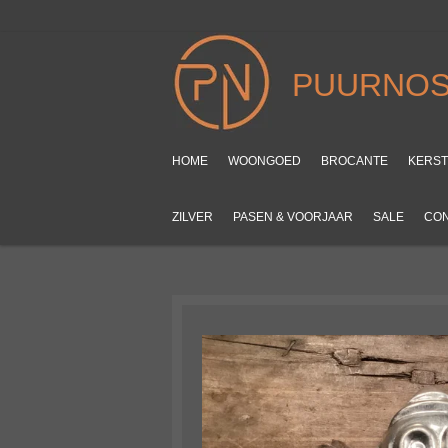
Ga
direct
naar
PUURNOS
de
hoofdinhoud
HOME
WOONGOED
BROCANTE
KERS
ZILVER
PASEN & VOORJAAR
SALE
CO