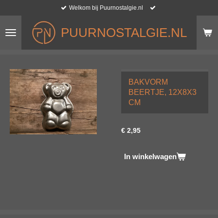
Welkom bij Puurnostalgie.nl
Ga
direct
naar
PUURNOSTALGIE.NL
de
hoofdinhoud
BAKVORM
BEERTJE, 12X8X3
CM
€ 2,95
In winkelwagen