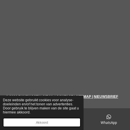
© 2026
PUURNOSTALGIE.NL
|
CONTACT
|
SITEMAP
|
NIEUWSBRIEF
Deze website gebruikt cookies voor analyse-
doeleinden en/of het tonen van advertenties.
Door gebruik te blijven maken van de site gaat u
hiermee akkoord.
E-mailadres
Telefoonnummer
WhatsApp
Akkoord