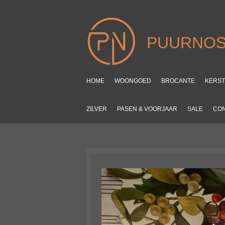
Ga
direct
naar
PUURNOS
de
hoofdinhoud
HOME
WOONGOED
BROCANTE
KERS
ZILVER
PASEN & VOORJAAR
SALE
CO