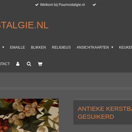
Welkom bij Puurnostalgie.nl
TALGIE.NL
T
EMAILLE
BLIKKEN
RELIGIEUS
ANSICHTKAARTEN
KEUKE
NTACT
ANTIEKE KERSTB
GESUIKERD