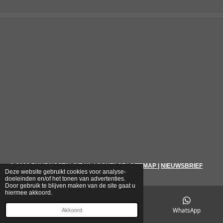
© 2026
PUURNOSTALGIE.NL
|
CONTACT
|
SITEMAP
|
NIEUWSBRIEF
Deze website gebruikt cookies voor analyse-
doeleinden en/of het tonen van advertenties.
Door gebruik te blijven maken van de site gaat u
hiermee akkoord.
E-mailadres
Telefoonnummer
WhatsApp
Akkoord