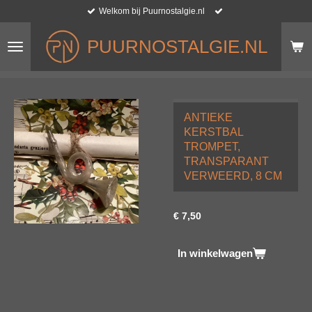
Welkom bij Puurnostalgie.nl
Ga
direct
naar
PUURNOSTALGIE.NL
de
hoofdinhoud
ANTIEKE
KERSTBAL
TROMPET,
TRANSPARANT
VERWEERD, 8 CM
€ 7,50
In winkelwagen