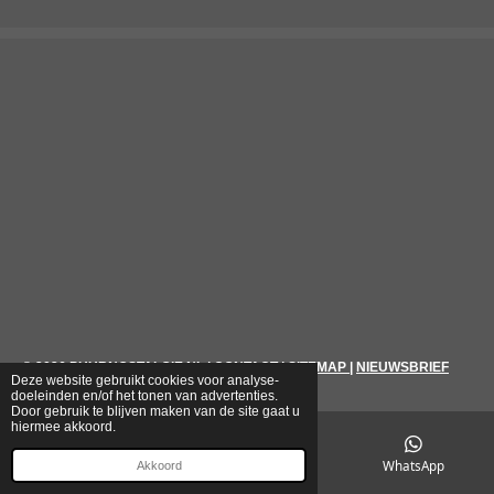
© 2026
PUURNOSTALGIE.NL
|
CONTACT
|
SITEMAP
|
NIEUWSBRIEF
Deze website gebruikt cookies voor analyse-
doeleinden en/of het tonen van advertenties.
Door gebruik te blijven maken van de site gaat u
hiermee akkoord.
E-mailadres
Telefoonnummer
WhatsApp
Akkoord