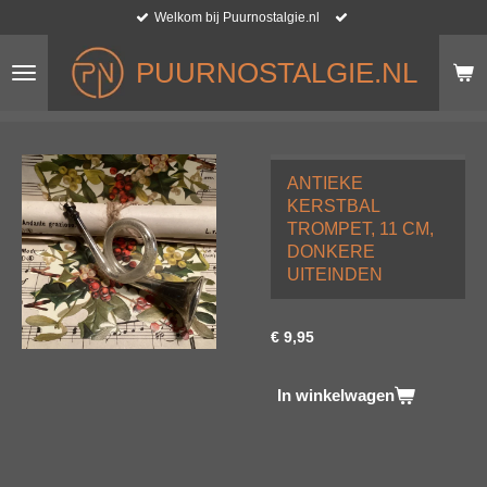
Welkom bij Puurnostalgie.nl
Ga
direct
naar
PUURNOSTALGIE.NL
de
hoofdinhoud
ANTIEKE
KERSTBAL
TROMPET, 11 CM,
DONKERE
UITEINDEN
€ 9,95
In winkelwagen