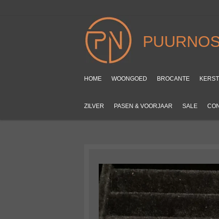
Ga
direct
naar
PUURNOS
de
hoofdinhoud
HOME
WOONGOED
BROCANTE
KERS
ZILVER
PASEN & VOORJAAR
SALE
CO