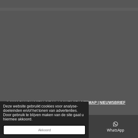
© 2026
PUURNOSTALGIE.NL
|
CONTACT
|
SITEMAP
|
NIEUWSBRIEF
Deze website gebruikt cookies voor analyse-
doeleinden en/of het tonen van advertenties.
Door gebruik te blijven maken van de site gaat u
hiermee akkoord.
E-mailadres
Telefoonnummer
WhatsApp
Akkoord