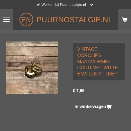
Welkom bij Puurnostalgie.nl
Ga
direct
naar
PUURNOSTALGIE.NL
de
hoofdinhoud
VINTAGE
OORCLIPS
MAANVORMIG
GOUD MET WITTE
EMAILLE STREEP
€ 7,95
In winkelwagen