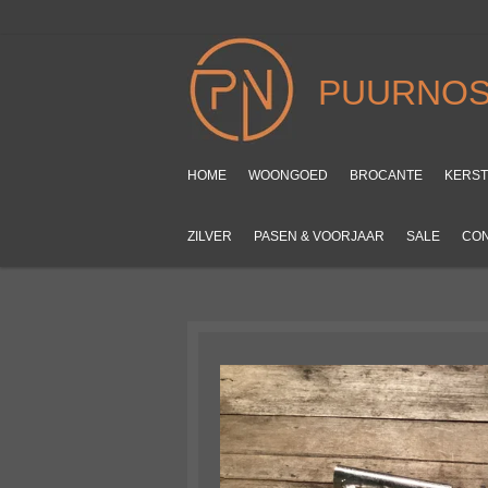
Ga
direct
naar
PUURNOS
de
hoofdinhoud
HOME
WOONGOED
BROCANTE
KERS
ZILVER
PASEN & VOORJAAR
SALE
CO