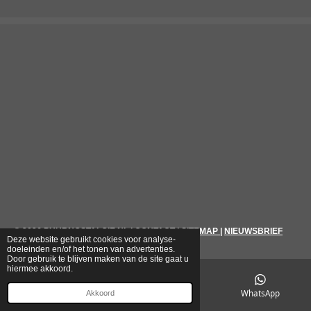
© 2026
PUURNOSTALGIE.NL
|
CONTACT
|
SITEMAP
|
NIEUWSBRIEF
Deze website gebruikt cookies voor analyse-
doeleinden en/of het tonen van advertenties.
Door gebruik te blijven maken van de site gaat u
hiermee akkoord.
E-mailadres
Telefoonnummer
WhatsApp
Akkoord