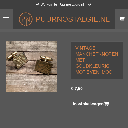
Welkom bij Puurnostalgie.nl
Ga
direct
naar
PUURNOSTALGIE.NL
de
hoofdinhoud
VINTAGE
MANCHETKNOPEN
MET
GOUDKLEURIG
MOTIEVEN, MOOI!
€ 7,50
In winkelwagen