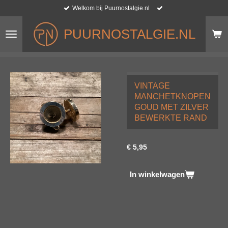
Welkom bij Puurnostalgie.nl
Ga
direct
naar
PUURNOSTALGIE.NL
de
hoofdinhoud
VINTAGE
MANCHETKNOPEN
GOUD MET ZILVER
BEWERKTE RAND
€ 5,95
In winkelwagen