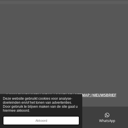
© 2026
PUURNOSTALGIE.NL
|
CONTACT
|
SITEMAP
|
NIEUWSBRIEF
Deze website gebruikt cookies voor analyse-
doeleinden en/of het tonen van advertenties.
Door gebruik te blijven maken van de site gaat u
hiermee akkoord.
E-mailadres
Telefoonnummer
WhatsApp
Akkoord