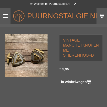
Welkom bij Puurnostalgie.nl
Ga
direct
PUURNOSTALGIE.NL
naar
de
hoofdinhoud
VINTAGE
MANCHETKNOPEN
MET
STIERENHOOFD
€ 9,95
In winkelwagen