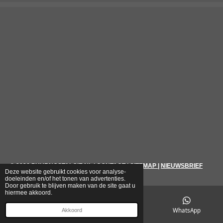
© 2026
PUURNOSTALGIE.NL
|
CONTACT
|
SITEMAP
|
NIEUWSBRIEF
Deze website gebruikt cookies voor analyse-
doeleinden en/of het tonen van advertenties.
Door gebruik te blijven maken van de site gaat u
hiermee akkoord.
E-mailadres
Telefoonnummer
WhatsApp
Akkoord