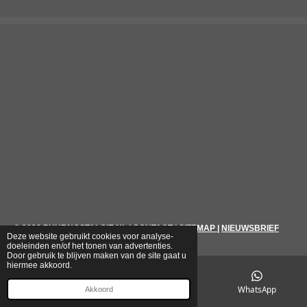
© 2026
PUURNOSTALGIE.NL
|
CONTACT
|
SITEMAP
|
NIEUWSBRIEF
Deze website gebruikt cookies voor analyse-
doeleinden en/of het tonen van advertenties.
Door gebruik te blijven maken van de site gaat u
hiermee akkoord.
E-mailadres
Telefoonnummer
WhatsApp
Akkoord