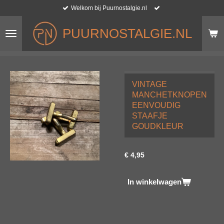
Welkom bij Puurnostalgie.nl
Ga
direct
naar
PUURNOSTALGIE.NL
de
hoofdinhoud
VINTAGE
MANCHETKNOPEN
EENVOUDIG
STAAFJE
GOUDKLEUR
€ 4,95
In winkelwagen