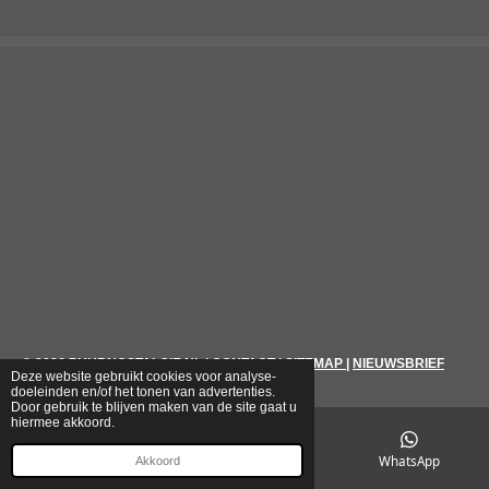
© 2026
PUURNOSTALGIE.NL
|
CONTACT
|
SITEMAP
|
NIEUWSBRIEF
Deze website gebruikt cookies voor analyse-
doeleinden en/of het tonen van advertenties.
Door gebruik te blijven maken van de site gaat u
hiermee akkoord.
E-mailadres
Telefoonnummer
WhatsApp
Akkoord