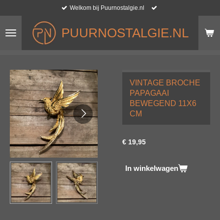
Welkom bij Puurnostalgie.nl
Ga
direct
naar
PUURNOSTALGIE.NL
de
hoofdinhoud
VINTAGE BROCHE
PAPAGAAI
BEWEGEND 11X6
CM
€ 19,95
In winkelwagen