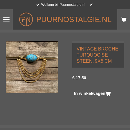
Welkom bij Puurnostalgie.nl
Ga
direct
naar
PUURNOSTALGIE.NL
de
hoofdinhoud
VINTAGE BROCHE
TURQUOOISE
STEEN, 9X5 CM
€ 17,50
In winkelwagen