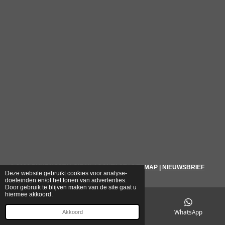
© 2026
PUURNOSTALGIE.NL
|
CONTACT
|
SITEMAP
|
NIEUWSBRIEF
Deze website gebruikt cookies voor analyse-
doeleinden en/of het tonen van advertenties.
Door gebruik te blijven maken van de site gaat u
hiermee akkoord.
E-mailadres
Telefoonnummer
WhatsApp
Akkoord