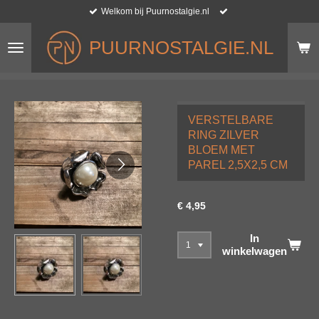
Welkom bij Puurnostalgie.nl
Ga
direct
naar
PUURNOSTALGIE.NL
de
hoofdinhoud
VERSTELBARE
RING ZILVER
BLOEM MET
PAREL 2,5X2,5 CM
€ 4,95
In
winkelwagen