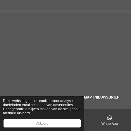
© 2026
PUURNOSTALGIE.NL
|
CONTACT
|
SITEMAP
|
NIEUWSBRIEF
Deze website gebruikt cookies voor analyse-
doeleinden en/of het tonen van advertenties.
Door gebruik te blijven maken van de site gaat u
hiermee akkoord.
E-mailadres
Telefoonnummer
WhatsApp
Akkoord