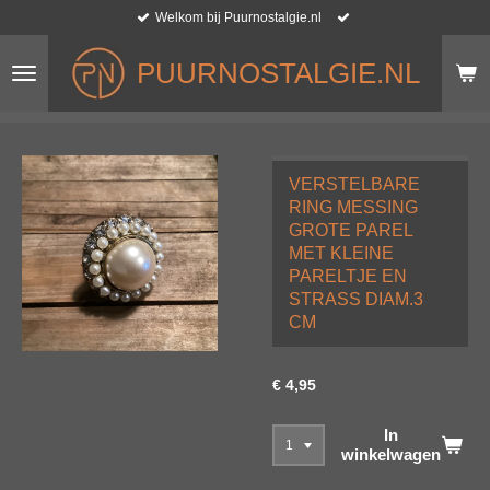
Welkom bij Puurnostalgie.nl
Ga
direct
naar
PUURNOSTALGIE.NL
de
hoofdinhoud
VERSTELBARE
RING MESSING
GROTE PAREL
MET KLEINE
PARELTJE EN
STRASS DIAM.3
CM
€ 4,95
In
winkelwagen