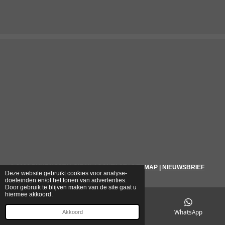
© 2026
PUURNOSTALGIE.NL
|
CONTACT
|
SITEMAP
|
NIEUWSBRIEF
Deze website gebruikt cookies voor analyse-
doeleinden en/of het tonen van advertenties.
Door gebruik te blijven maken van de site gaat u
hiermee akkoord.
E-mailadres
Telefoonnummer
WhatsApp
Akkoord