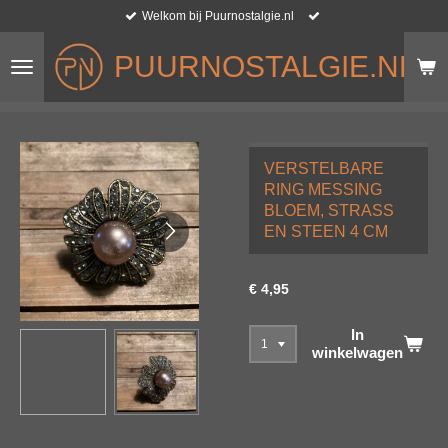
Welkom bij Puurnostalgie.nl
Ga
direct
PUURNOSTALGIE.NL
naar
de
hoofdinhoud
VERSTELBARE
RING MESSING
BLOEM, STRASS
EN STEEN 4 CM
€ 4,95
In
winkelwagen