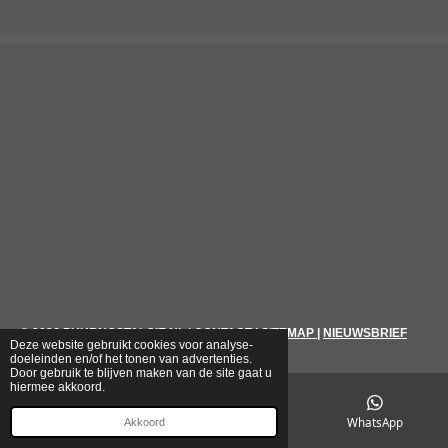
© 2026
PUURNOSTALGIE.NL
|
CONTACT
|
SITEMAP
|
NIEUWSBRIEF
Deze website gebruikt cookies voor analyse-
doeleinden en/of het tonen van advertenties.
Door gebruik te blijven maken van de site gaat u
hiermee akkoord.
E-mailadres
Telefoonnummer
WhatsApp
Akkoord